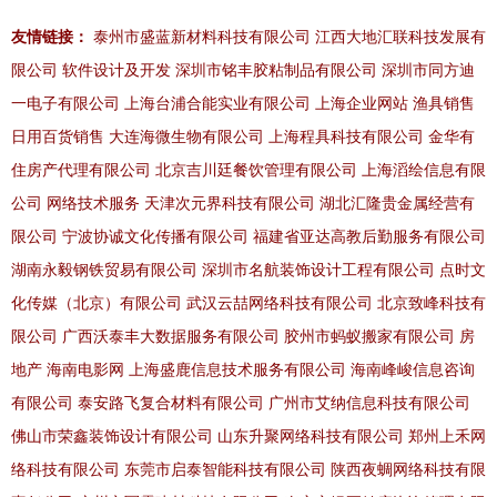
友情链接：
泰州市盛蓝新材料科技有限公司
江西大地汇联科技发展有
限公司
软件设计及开发
深圳市铭丰胶粘制品有限公司
深圳市同方迪
一电子有限公司
上海台浦合能实业有限公司
上海企业网站
渔具销售
日用百货销售
大连海微生物有限公司
上海程具科技有限公司
金华有
住房产代理有限公司
北京吉川廷餐饮管理有限公司
上海滔绘信息有限
公司
网络技术服务
天津次元界科技有限公司
湖北汇隆贵金属经营有
限公司
宁波协诚文化传播有限公司
福建省亚达高教后勤服务有限公司
湖南永毅钢铁贸易有限公司
深圳市名航装饰设计工程有限公司
点时文
化传媒（北京）有限公司
武汉云喆网络科技有限公司
北京致峰科技有
限公司
广西沃泰丰大数据服务有限公司
胶州市蚂蚁搬家有限公司
房
地产
海南电影网
上海盛鹿信息技术服务有限公司
海南峰峻信息咨询
有限公司
泰安路飞复合材料有限公司
广州市艾纳信息科技有限公司
佛山市荣鑫装饰设计有限公司
山东升聚网络科技有限公司
郑州上禾网
络科技有限公司
东莞市启泰智能科技有限公司
陕西夜蜩网络科技有限