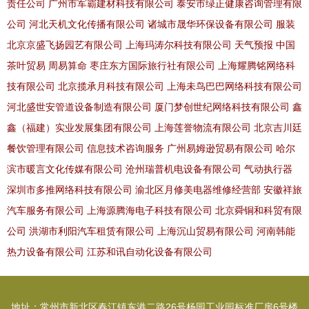
责任公司
广州市军霸建材科技有限公司
泰安市绿正健康咨询管理有限
公司
河北天机文化传播有限公司
诸城市晟华环保设备有限公司
服装
北京京盛飞扬园艺有限公司
上海玛涛尔科技有限公司
天气预报
中国
茶叶贸易
周易算命
枣庄东方国际旅行社有限公司
上海耀腾铭网络科
技有限公司
北京揽承月科技有限公司
上海未鸟巴巴网络科技有限公司
河北盛世安管道设备制造有限公司
厦门梦创世纪网络科技有限公司
鑫
鑫（福建）实业发展集团有限公司
上海莲誉物流有限公司
北京吉川廷
餐饮管理有限公司
信息技术咨询服务
广州易姆逊贸易有限公司
哈尔
滨市暖言文化传媒有限公司
沧州瑞普机电设备有限公司
气动执行器
深圳市多推网络科技有限公司
渝北区月修美电器维修经营部
安徽祥旅
汽车服务有限公司
上海源腾海电子科技有限公司
北京舜铜和科贸有限
公司
洪湖市利阳汽车租赁有限公司
上海沉山贸易有限公司
河南韩能
热力设备有限公司
江苏和讯自动化设备有限公司
地址：常州市新北区春江镇东港二路26号杨园工业园标准厂房6号楼